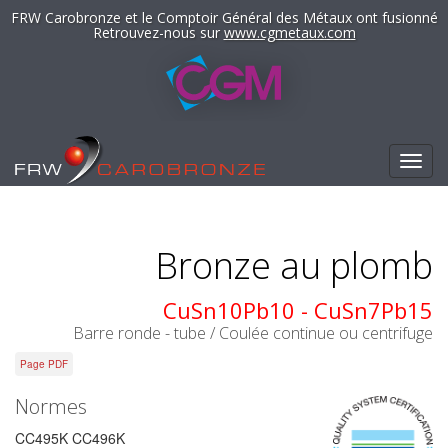
FRW Carobronze et le Comptoir Général des Métaux ont fusionné
Retrouvez-nous sur
www.cgmetaux.com
Toggl
navig
Bronze au plomb
CuSn10Pb10 - CuSn7Pb15
Barre ronde - tube / Coulée continue ou centrifuge
Page PDF
Normes
CC495K CC496K