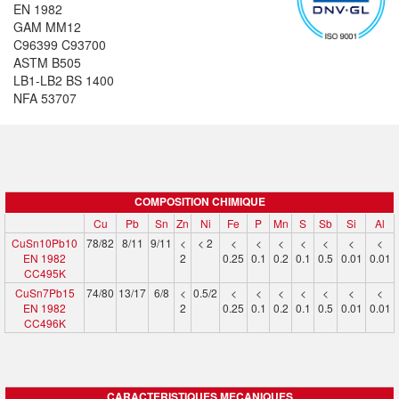
EN 1982
GAM MM12
C96399 C93700
ASTM B505
LB1-LB2 BS 1400
NFA 53707
COMPOSITION CHIMIQUE
Cu
Pb
Sn
Zn
Ni
Fe
P
Mn
S
Sb
Si
Al
CuSn10Pb10
78/82
8/11
9/11
<
< 2
<
<
<
<
<
<
<
EN 1982
2
0.25
0.1
0.2
0.1
0.5
0.01
0.01
CC495K
CuSn7Pb15
74/80
13/17
6/8
<
0.5/2
<
<
<
<
<
<
<
EN 1982
2
0.25
0.1
0.2
0.1
0.5
0.01
0.01
CC496K
CARACTERISTIQUES MECANIQUES