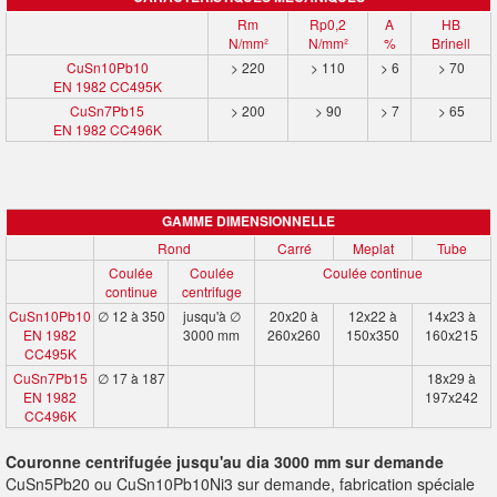
Rm
Rp0,2
A
HB
N/mm²
N/mm²
%
Brinell
CuSn10Pb10
> 220
> 110
> 6
> 70
EN 1982 CC495K
CuSn7Pb15
> 200
> 90
> 7
> 65
EN 1982 CC496K
GAMME DIMENSIONNELLE
Rond
Carré
Meplat
Tube
Coulée
Coulée
Coulée continue
continue
centrifuge
CuSn10Pb10
∅ 12 à 350
jusqu'à ∅
20x20 à
12x22 à
14x23 à
EN 1982
3000 mm
260x260
150x350
160x215
CC495K
CuSn7Pb15
∅ 17 à 187
18x29 à
EN 1982
197x242
CC496K
Couronne centrifugée jusqu'au dia 3000 mm sur demande
CuSn5Pb20 ou CuSn10Pb10Ni3 sur demande, fabrication spéciale