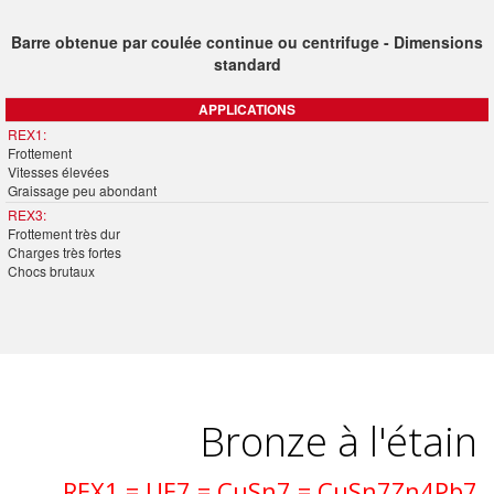
Barre obtenue par coulée continue ou centrifuge - Dimensions
standard
APPLICATIONS
REX1:
Frottement
Vitesses élevées
Graissage peu abondant
REX3:
Frottement très dur
Charges très fortes
Chocs brutaux
Bronze à l'étain
REX1 = UE7 = CuSn7 = CuSn7Zn4Pb7