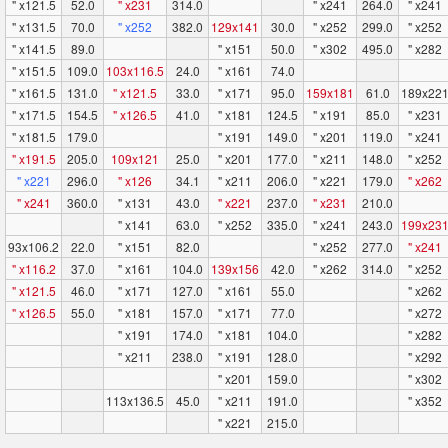
" x121.5
52.0
" x231
314.0
" x241
264.0
" x241
" x131.5
70.0
" x252
382.0
129x141
30.0
" x252
299.0
" x252
" x141.5
89.0
" x151
50.0
" x302
495.0
" x282
" x151.5
109.0
103x116.5
24.0
" x161
74.0
" x161.5
131.0
" x121.5
33.0
" x171
95.0
159x181
61.0
189x22
" x171.5
154.5
" x126.5
41.0
" x181
124.5
" x191
85.0
" x231
" x181.5
179.0
" x191
149.0
" x201
119.0
" x241
" x191.5
205.0
109x121
25.0
" x201
177.0
" x211
148.0
" x252
" x221
296.0
" x126
34.1
" x211
206.0
" x221
179.0
" x262
" x241
360.0
" x131
43.0
" x221
237.0
" x231
210.0
" x141
63.0
" x252
335.0
" x241
243.0
199x23
93x106.2
22.0
" x151
82.0
" x252
277.0
" x241
" x116.2
37.0
" x161
104.0
139x156
42.0
" x262
314.0
" x252
" x121.5
46.0
" x171
127.0
" x161
55.0
" x262
" x126.5
55.0
" x181
157.0
" x171
77.0
" x272
" x191
174.0
" x181
104.0
" x282
" x211
238.0
" x191
128.0
" x292
" x201
159.0
" x302
113x136.5
45.0
" x211
191.0
" x352
" x221
215.0