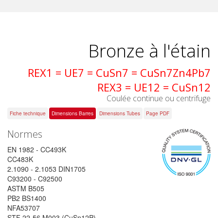
Bronze à l'étain
REX1 = UE7 = CuSn7 = CuSn7Zn4Pb7
REX3 = UE12 = CuSn12
Coulée continue ou centrifuge
Fiche technique
Dimensions Barres
Dimensions Tubes
Page PDF
Normes
EN 1982 - CC493K
CC483K
2.1090 - 2.1053 DIN1705
C93200 - C92500
ASTM B505
PB2 BS1400
NFA53707
STF 22-56 M003 (CuSn12P)