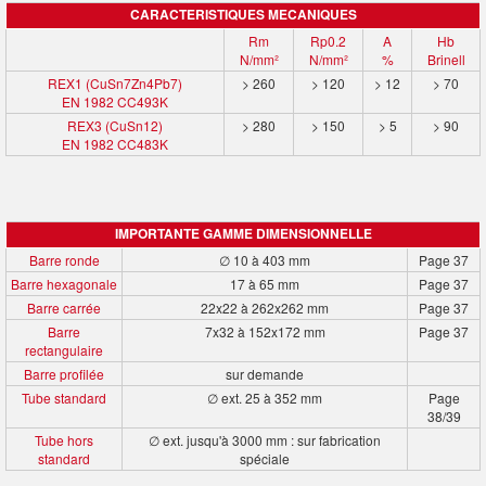
CARACTERISTIQUES MECANIQUES
Rm
Rp0.2
A
Hb
N/mm²
N/mm²
%
Brinell
REX1 (CuSn7Zn4Pb7)
> 260
> 120
> 12
> 70
EN 1982 CC493K
REX3 (CuSn12)
> 280
> 150
> 5
> 90
EN 1982 CC483K
IMPORTANTE GAMME DIMENSIONNELLE
Barre ronde
∅ 10 à 403 mm
Page 37
Barre hexagonale
17 à 65 mm
Page 37
Barre carrée
22x22 à 262x262 mm
Page 37
Barre
7x32 à 152x172 mm
Page 37
rectangulaire
Barre profilée
sur demande
Tube standard
∅ ext. 25 à 352 mm
Page
38/39
Tube hors
∅ ext. jusqu'à 3000 mm : sur fabrication
standard
spéciale