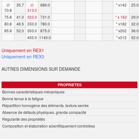
∅
35.7
∅
689.0
" x142
25.0
70.8
313.0
75.8
41.0
323.0
731.0
" x 162
29.0
80.8
46.5
333.0
780.0
" x182
32.0
85.8
52.0
353.0
875.0
" x202
36.0
403.0
1140.0
" x312
52.0
Uniquement en REX1
Uniquement en REX3
AUTRES DIMENSIONS SUR DEMANDE
PROPRIETES
Bonnes caractéristiques mécaniques
Bonne tenue à la fatigue
Répartition homogène des éléments, texture serrée
Absence de défauts physiques, grande compacité
Régularité des propriétés
Composition et élaboration scientifiquement controlées