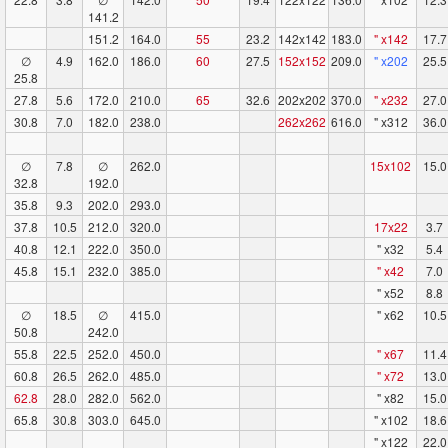
141.2
151.2
164.0
55
23.2
142x142
183.0
" x142
17.7
∅
4.9
162.0
186.0
60
27.5
152x152
209.0
" x202
25.5
25.8
27.8
5.6
172.0
210.0
65
32.6
202x202
370.0
" x232
27.0
30.8
7.0
182.0
238.0
262x262
616.0
" x312
36.0
∅
7.8
∅
262.0
15x102
15.0
32.8
192.0
35.8
9.3
202.0
293.0
37.8
10.5
212.0
320.0
17x22
3.7
40.8
12.1
222.0
350.0
" x32
5.4
45.8
15.1
232.0
385.0
" x42
7.0
" x52
8.8
∅
18.5
∅
415.0
" x62
10.5
50.8
242.0
55.8
22.5
252.0
450.0
" x67
11.4
60.8
26.5
262.0
485.0
" x72
13.0
62.8
28.0
282.0
562.0
" x82
15.0
65.8
30.8
303.0
645.0
" x102
18.6
" x122
22.0