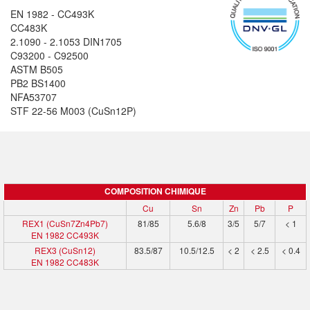
EN 1982 - CC493K
CC483K
2.1090 - 2.1053 DIN1705
C93200 - C92500
ASTM B505
PB2 BS1400
NFA53707
STF 22-56 M003 (CuSn12P)
COMPOSITION CHIMIQUE
Cu
Sn
Zn
Pb
P
REX1 (CuSn7Zn4Pb7)
81/85
5.6/8
3/5
5/7
< 1
EN 1982 CC493K
REX3 (CuSn12)
83.5/87
10.5/12.5
< 2
< 2.5
< 0.4
EN 1982 CC483K