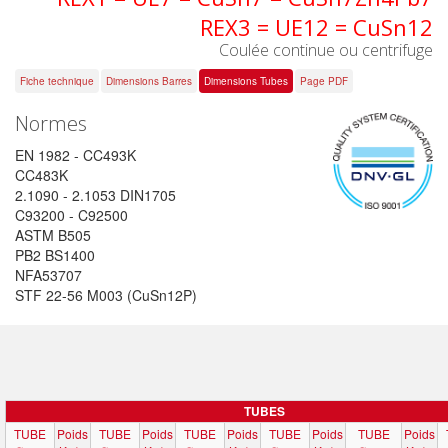
REX3 = UE12 = CuSn12
Coulée continue ou centrifuge
Fiche technique
Dimensions Barres
Dimensions Tubes
Page PDF
Normes
EN 1982 - CC493K
CC483K
2.1090 - 2.1053 DIN1705
C93200 - C92500
ASTM B505
PB2 BS1400
NFA53707
STF 22-56 M003 (CuSn12P)
TUBES
TUBE
Poids
TUBE
Poids
TUBE
Poids
TUBE
Poids
TUBE
Poids