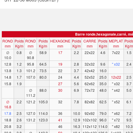
Barre ronde,hexagonale,carré, mé
ROND
Poids
ROND
Poids
HEXAGONE
Poids
CARRE
Poids
MEPLAT
Poid
mm
Kg/m
mm
Kg/m
mm
Kg/m
mm
Kg/m
mm
Kg/
∅
0.8
∅
58.9
17
2.2
22x22
4.6
7x22
1.5
10.0
90.8
12.8
1.2
95.8
64.5
19
2.8
32x32
9.6
" x32
2.4
13.8
1.3
101.2
73.5
22
3.7
42x42
16.0
14.8
1.7
107.0
80.0
24
4.4
52x52
25.0
12x22
2.5
15.8
1.9
27
5.6
62x62
35.0
" x32
3.7
∅
88.0
30
6.9
72x72
48.0
" x42
5.0
111.2
∅
2.2
121.2
105.0
32
7.8
82x82
62.5
" x52
6.1
16.8
17.8
2.5
127.0
114.0
36
10.0
92x92
79.0
" x62
7.2
18.8
2.6
131.2
123.0
41
12.9
102x102
96.0
" x72
9.5
20.8
3.2
46
16.3
112x112
114.0
" x82
10.3
22.8
3.8
∅
142.0
50
19.4
122x122
136.0
" x102
12.3