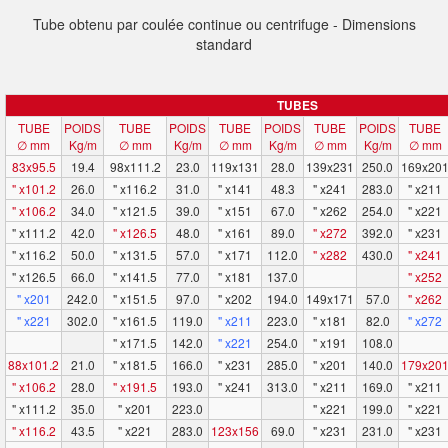
Tube obtenu par coulée continue ou centrifuge - Dimensions
standard
TUBES
TUBE
POIDS
TUBE
POIDS
TUBE
POIDS
TUBE
POIDS
TUBE
∅ mm
Kg/m
∅ mm
Kg/m
∅ mm
Kg/m
∅ mm
Kg/m
∅ mm
83x95.5
19.4
98x111.2
23.0
119x131
28.0
139x231
250.0
169x20
" x101.2
26.0
" x116.2
31.0
" x141
48.3
" x241
283.0
" x211
" x106.2
34.0
" x121.5
39.0
" x151
67.0
" x262
254.0
" x221
" x111.2
42.0
" x126.5
48.0
" x161
89.0
" x272
392.0
" x231
" x116.2
50.0
" x131.5
57.0
" x171
112.0
" x282
430.0
" x241
" x126.5
66.0
" x141.5
77.0
" x181
137.0
" x252
" x201
242.0
" x151.5
97.0
" x202
194.0
149x171
57.0
" x262
" x221
302.0
" x161.5
119.0
" x211
223.0
" x181
82.0
" x272
" x171.5
142.0
" x221
254.0
" x191
108.0
88x101.2
21.0
" x181.5
166.0
" x231
285.0
" x201
140.0
179x20
" x106.2
28.0
" x191.5
193.0
" x241
313.0
" x211
169.0
" x211
" x111.2
35.0
" x201
223.0
" x221
199.0
" x221
" x116.2
43.5
" x221
283.0
123x156
69.0
" x231
231.0
" x231